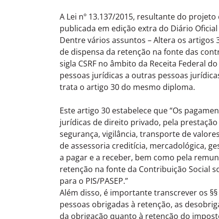
A Lei nº 13.137/2015, resultante do projeto
publicada em edição extra do Diário Oficial
Dentre vários assuntos – Altera os artigos 3
de dispensa da retenção na fonte das contr
sigla CSRF no âmbito da Receita Federal do
pessoas jurídicas a outras pessoas jurídica
trata o artigo 30 do mesmo diploma.
Este artigo 30 estabelece que “Os pagamen
jurídicas de direito privado, pela prestaç
segurança, vigilância, transporte de valor
de assessoria creditícia, mercadológica, ge
a pagar e a receber, bem como pela remuner
retenção na fonte da Contribuição Social s
para o PIS/PASEP.”
Além disso, é importante transcrever os §§ 
pessoas obrigadas à retenção, as desobriga
da obrigação quanto à retenção do imposto