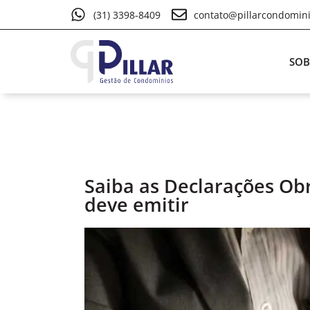
(31) 3398-8409
contato@pillarcondomin
SOB
Saiba as Declarações Ob
deve emitir